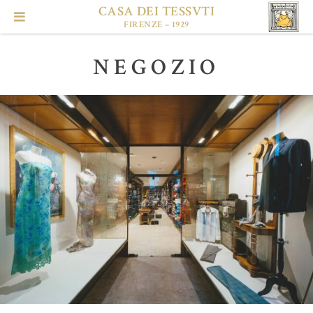
Vai
CASA DEI TESSVTI
la
FIRENZE – 1929
MENU
contenuto
PRINCIPALE
NEGOZIO